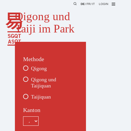
DE
FR
IT
LOGIN
Qigong und
Taiji im Park
Methode
Qigong
Qigong und
Taijiquan
Taijiquan
Kanton